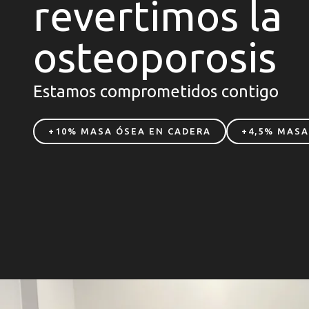
revertimos la
osteoporosis
Estamos comprometidos contigo
+10% MASA ÓSEA EN CADERA
+4,5% MASA