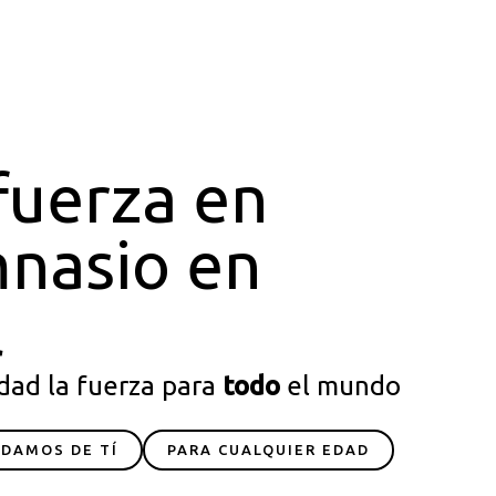
fuerza en
mnasio en
l
dad la fuerza para
todo
el mundo
IDAMOS DE TÍ
PARA CUALQUIER EDAD