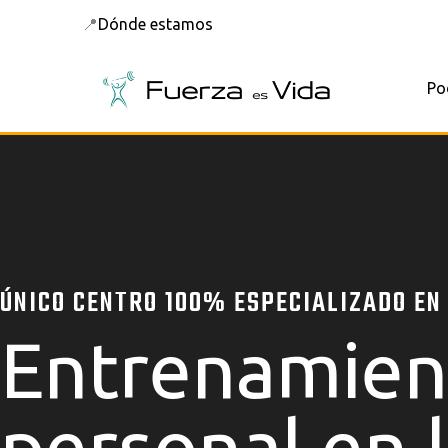
Ir
📍
Dónde estamos
al
contenido
Po
ÚNICO CENTRO 100% ESPECIALIZADO EN
Entrenamien
personal en l