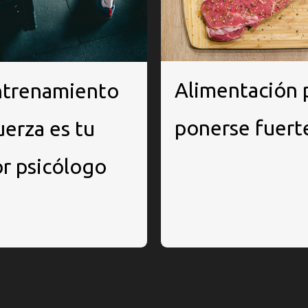
Alimentación 
ntrenamiento
ponerse fuert
uerza es tu
r psicólogo