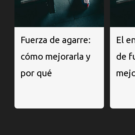
Fuerza de agarre:
El e
cómo mejorarla y
de f
por qué
mejo