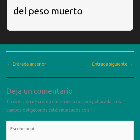
del peso muerto
←
Entrada anterior
Entrada siguiente
→
Deja un comentario
Tu dirección de correo electrónico no será publicada.
Los
campos obligatorios están marcados con
*
Escribe
aquí...