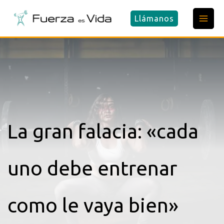
Ir
Llámanos
al
contenido
La gran falacia: «cada
uno debe entrenar
como le vaya bien»