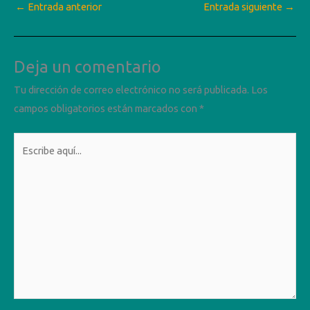
←
Entrada anterior
Entrada siguiente
→
Deja un comentario
Tu dirección de correo electrónico no será publicada.
Los
campos obligatorios están marcados con
*
Escribe
aquí...